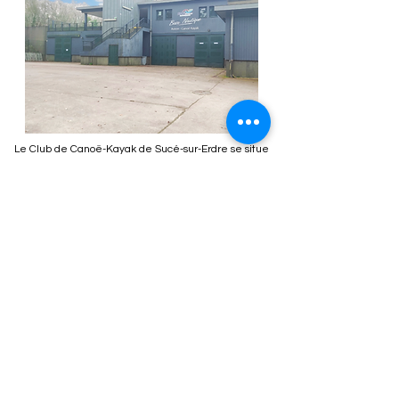
Le Club de Canoë-Kayak de Sucé-sur-Erdre se situe
dans la
base nautique de la Papinière
,
une super
base pour vous accueillir !
Le club est doté d'un hangar comportant
un certain
nombre de bateaux
(kayak de mer, kayak polo,
course en ligne, kayak de rivière) permettant la
pratique de différentes disciplines du canoë-kayak.
La base possède également des
vestiaires
, une
salle de convivialité
, une
salle de réunion
ainsi
qu'une
salle de muscu
.
Le club renouvelle son matériel régulièrement
afin de s'adapter aux demandes des adhérents et
continuer de se développer.