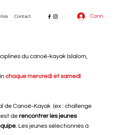
Connexion
ités
Contact
sciplines
du canoë-kayak (slalom,
in
chaque mercredi et samedi
l de Canoë-Kayak (ex : challenge
f est de
rencontrer les jeunes
équipe
.
Les jeunes sélectionnés à